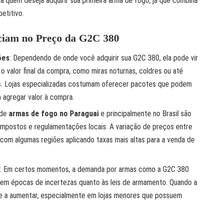
a quem deseja adquirir sua primeira arma de fogo, já que combina
etitivo.
ciam no Preço da G2C 380
ões
: Dependendo de onde você adquirir sua G2C 380, ela pode vir
valor final da compra, como miras noturnas, coldres ou até
s. Lojas especializadas costumam oferecer pacotes que podem
agregar valor à compra.
 de
armas de fogo no Paraguai
e principalmente no Brasil são
impostos e regulamentações locais. A variação de preços entre
, com algumas regiões aplicando taxas mais altas para a venda de
: Em certos momentos, a demanda por armas como a G2C 380
 em épocas de incertezas quanto às leis de armamento. Quando a
e a aumentar, especialmente em lojas menores que possuem