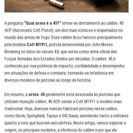
A pergunta
“Qual arma é a 45?”
refere-se diretamente ao calibre .45
ACP (Automatic Colt Pistol), um dos mais icônicos e respeitados no
mundo das armas de fogo. Esse calibre ficou famoso principalmente
pela lendária
Colt M1911
, pistola desenvolvida por John Moses
Browning no início do século XX, que serviu como arma oficial das
Forças Armadas dos Estados Unidos por décadas. O calibre .45 é
conhecido por sua potência de impacto, confiabilidade e desempenho
em situações de defesa e combate, tornando-se referência em
diversos modelos de pistolas ao longo da história.
Em resumo, a
arma .45
geralmente está associada às pistolas que
utilizam munição calibre .45 ACP, sendo a Colt M1911 o modelo mais
tradicional. Hoje, diversas marcas fabricam pistolas nesse calibre,
como Glock, Springfield, Taurus e SIG Sauer, atendendo tanto a militares
quanto a civis que buscam autodefesa. Neste artigo, vamos explorar a
origem, os principais modelos, a eficiência do calibre e por que ele