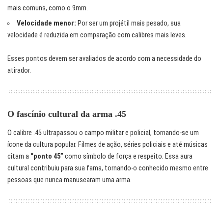
mais comuns, como o 9mm.
Velocidade menor:
Por ser um projétil mais pesado, sua
velocidade é reduzida em comparação com calibres mais leves.
Esses pontos devem ser avaliados de acordo com a necessidade do
atirador.
O fascínio cultural da arma .45
O calibre .45 ultrapassou o campo militar e policial, tornando-se um
ícone da cultura popular. Filmes de ação, séries policiais e até músicas
citam a
“ponto 45”
como símbolo de força e respeito. Essa aura
cultural contribuiu para sua fama, tornando-o conhecido mesmo entre
pessoas que nunca manusearam uma arma.