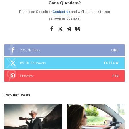
Got a Questions?
Find us on Socials or
Contact us
and we’ll get back to you
as soon as possible.
235.7k
Fans
LIKE
69.7k
Followers
FOLLOW
Pinterest
PIN
Popular Posts