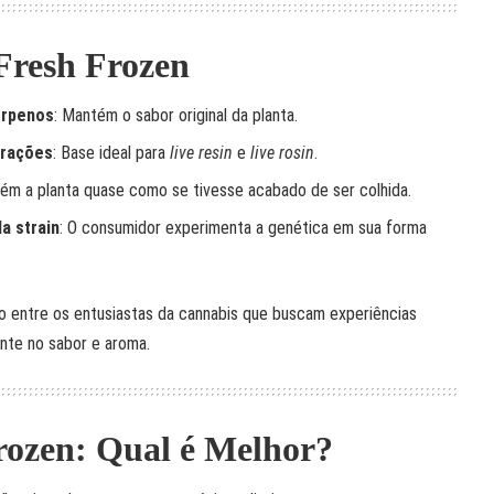
 Fresh Frozen
erpenos
: Mantém o sabor original da planta.
trações
: Base ideal para
live resin
e
live rosin
.
tém a planta quase como se tivesse acabado de ser colhida.
da strain
: O consumidor experimenta a genética em sua forma
do entre os entusiastas da cannabis que buscam experiências
ente no sabor e aroma.
Frozen: Qual é Melhor?