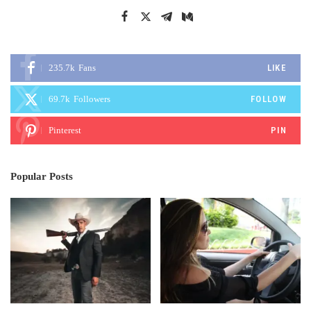
235.7k
Fans
LIKE
69.7k
Followers
FOLLOW
Pinterest
PIN
Popular Posts