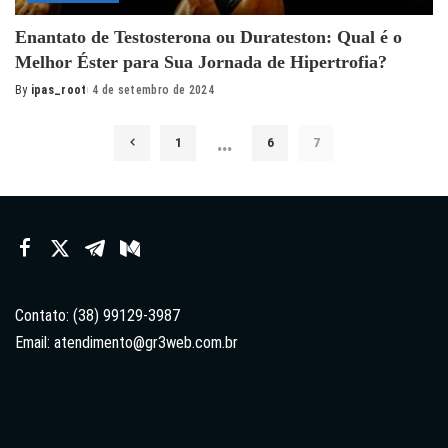
Enantato de Testosterona ou Durateston: Qual é o
Melhor Éster para Sua Jornada de Hipertrofia?
By
ipas_root
4 de setembro de 2024
Posted
by
…
1
6
7
Contato: (38) 99129-3987
Email:
atendimento@gr3web.com.br